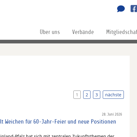
Über uns
Verbände
Mitgliedscha
1
2
3
nächste
28. Juni 2026
lt Weichen für 60-Jahr-Feier und neue Positionen
inland-Pfalz hat sich mit zentralen Zukunftsthemen der