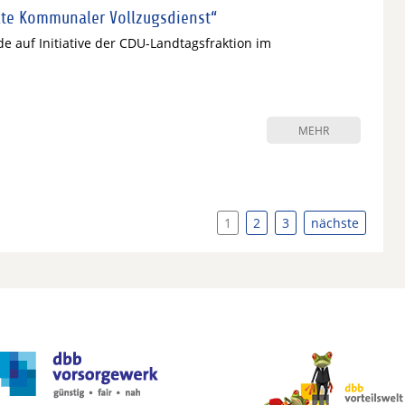
lte Kommunaler Vollzugsdienst“
e auf Initiative der CDU-Landtagsfraktion im
MEHR
1
2
3
nächste