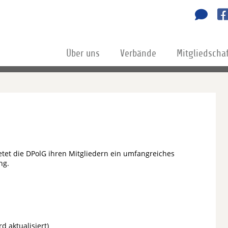
Über uns
Verbände
Mitgliedscha
etet die DPolG ihren Mitgliedern ein umfangreiches
ng.
d aktualisiert)