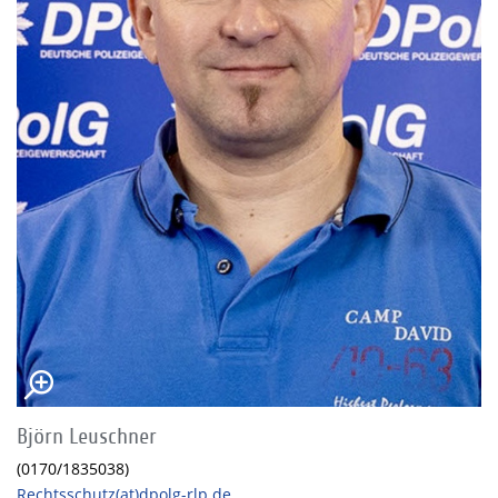
Björn Leuschner
(0170/1835038)
Rechtsschutz(at)dpolg-rlp.de