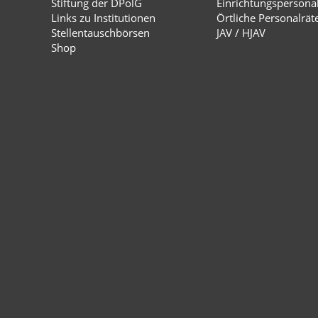
Stiftung der DPolG
Einrichtungspersona
Links zu Institutionen
Örtliche Personalrät
Stellentauschbörsen
JAV / HJAV
Shop