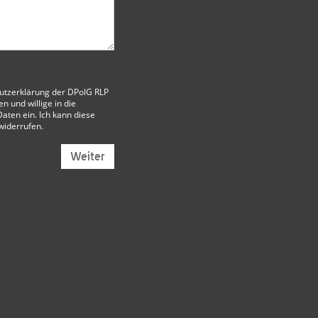
utzerklärung der DPolG RLP
 und willige in die
aten ein. Ich kann diese
 widerrufen.
Weiter