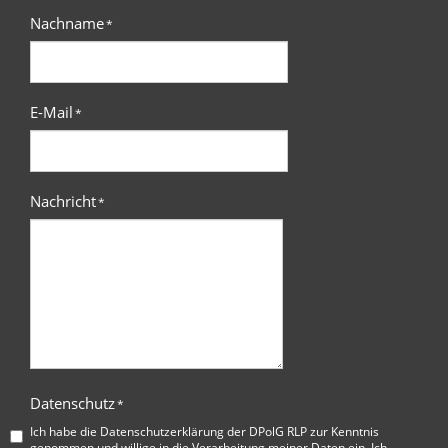
Nachname
*
E-Mail
*
Nachricht
*
Datenschutz
*
Ich habe die
Datenschutzerklärung der DPolG RLP
zur Kenntnis
genommen und willige in die Verarbeitung meiner Daten ein. Ich