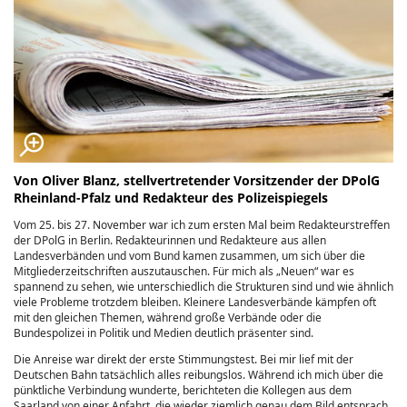
Von Oliver Blanz, stellvertretender Vorsitzender der DPolG
Rheinland-Pfalz und Redakteur des Polizeispiegels
Vom 25. bis 27. November war ich zum ersten Mal beim Redakteurstreffen
der DPolG in Berlin. Redakteurinnen und Redakteure aus allen
Landesverbänden und vom Bund kamen zusammen, um sich über die
Mitgliederzeitschriften auszutauschen. Für mich als „Neuen“ war es
spannend zu sehen, wie unterschiedlich die Strukturen sind und wie ähnlich
viele Probleme trotzdem bleiben. Kleinere Landesverbände kämpfen oft
mit den gleichen Themen, während große Verbände oder die
Bundespolizei in Politik und Medien deutlich präsenter sind.
Die Anreise war direkt der erste Stimmungstest. Bei mir lief mit der
Deutschen Bahn tatsächlich alles reibungslos. Während ich mich über die
pünktliche Verbindung wunderte, berichteten die Kollegen aus dem
Saarland von einer Anfahrt, die wieder ziemlich genau dem Bild entsprach,