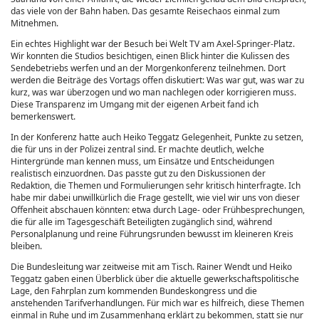
das viele von der Bahn haben. Das gesamte Reisechaos einmal zum
Mitnehmen.
Ein echtes Highlight war der Besuch bei Welt TV am Axel-Springer-Platz.
Wir konnten die Studios besichtigen, einen Blick hinter die Kulissen des
Sendebetriebs werfen und an der Morgenkonferenz teilnehmen. Dort
werden die Beiträge des Vortags offen diskutiert: Was war gut, was war zu
kurz, was war überzogen und wo man nachlegen oder korrigieren muss.
Diese Transparenz im Umgang mit der eigenen Arbeit fand ich
bemerkenswert.
In der Konferenz hatte auch Heiko Teggatz Gelegenheit, Punkte zu setzen,
die für uns in der Polizei zentral sind. Er machte deutlich, welche
Hintergründe man kennen muss, um Einsätze und Entscheidungen
realistisch einzuordnen. Das passte gut zu den Diskussionen der
Redaktion, die Themen und Formulierungen sehr kritisch hinterfragte. Ich
habe mir dabei unwillkürlich die Frage gestellt, wie viel wir uns von dieser
Offenheit abschauen könnten: etwa durch Lage- oder Frühbesprechungen,
die für alle im Tagesgeschäft Beteiligten zugänglich sind, während
Personalplanung und reine Führungsrunden bewusst im kleineren Kreis
bleiben.
Die Bundesleitung war zeitweise mit am Tisch. Rainer Wendt und Heiko
Teggatz gaben einen Überblick über die aktuelle gewerkschaftspolitische
Lage, den Fahrplan zum kommenden Bundeskongress und die
anstehenden Tarifverhandlungen. Für mich war es hilfreich, diese Themen
einmal in Ruhe und im Zusammenhang erklärt zu bekommen, statt sie nur