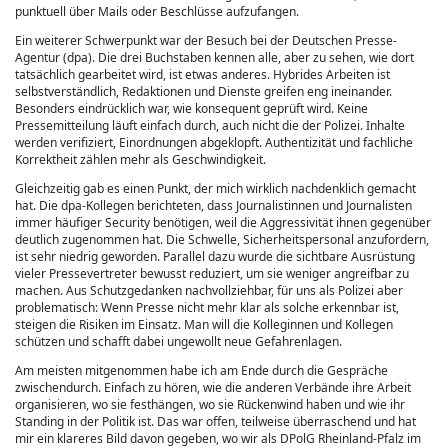
punktuell über Mails oder Beschlüsse aufzufangen.
Ein weiterer Schwerpunkt war der Besuch bei der Deutschen Presse-
Agentur (dpa). Die drei Buchstaben kennen alle, aber zu sehen, wie dort
tatsächlich gearbeitet wird, ist etwas anderes. Hybrides Arbeiten ist
selbstverständlich, Redaktionen und Dienste greifen eng ineinander.
Besonders eindrücklich war, wie konsequent geprüft wird. Keine
Pressemitteilung läuft einfach durch, auch nicht die der Polizei. Inhalte
werden verifiziert, Einordnungen abgeklopft. Authentizität und fachliche
Korrektheit zählen mehr als Geschwindigkeit.
Gleichzeitig gab es einen Punkt, der mich wirklich nachdenklich gemacht
hat. Die dpa-Kollegen berichteten, dass Journalistinnen und Journalisten
immer häufiger Security benötigen, weil die Aggressivität ihnen gegenüber
deutlich zugenommen hat. Die Schwelle, Sicherheitspersonal anzufordern,
ist sehr niedrig geworden. Parallel dazu wurde die sichtbare Ausrüstung
vieler Pressevertreter bewusst reduziert, um sie weniger angreifbar zu
machen. Aus Schutzgedanken nachvollziehbar, für uns als Polizei aber
problematisch: Wenn Presse nicht mehr klar als solche erkennbar ist,
steigen die Risiken im Einsatz. Man will die Kolleginnen und Kollegen
schützen und schafft dabei ungewollt neue Gefahrenlagen.
Am meisten mitgenommen habe ich am Ende durch die Gespräche
zwischendurch. Einfach zu hören, wie die anderen Verbände ihre Arbeit
organisieren, wo sie festhängen, wo sie Rückenwind haben und wie ihr
Standing in der Politik ist. Das war offen, teilweise überraschend und hat
mir ein klareres Bild davon gegeben, wo wir als DPolG Rheinland-Pfalz im