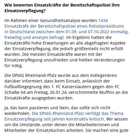
Wie bewerten Einsatzkräfte der Bereitschaftspolizei ihre
Einsatzverpflegung?
Im Rahmen einer Gesundheitsanalyse wurden
1434
Einsatzkräfe der Bereitschafspolizei eines Polizeipräsidiums
in Deutschland zwischen dem 01.09. und 07.10.2022 einmalig,
freiwillig und anonym befragt.
Im Ergebnis hatten die
Einsatzkräfte hohe Erwartungen an alle abgefragten Aspekte
der Einsatzverpflegung, die jedoch größtenteils nicht erfüllt
wurden. Die meisten Einsatzkräfte waren mit der
Einsatzverpflegung unzufrieden und hielten Veränderungen
für nötig.
Die DPolG Rheinland-Pfalz wurde aus dem Kollegenkreis
darüber informiert, dass beim Einsatz, anlässlich der
Fußballbegegnung des 1. FC Kaiserslautern gegen den FC
Schalke 04 am Freitag, 26.01.24, verschimmelte Muffins an die
Einsatzkräfte ausgegeben wurden.
Ja, das kann passieren und Nein, das sollte sich nicht
wiederholen.
Die DPolG Rheinland-Pfalz verfolgt das Thema
Einsatzverpflegung seit Jahren konstruktiv kritisch
. Wir wissen
um die Umstände, unter denen die Mitarbeiterinnen und
Mitarbeiter der Einsatzküchen arbeiten. Sie machen eine gute