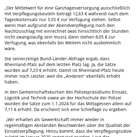
„Der Mittelwert für eine Ganztagesversorgung ausschließlich
mit Verpflegungsbeuteln beträgt 12,63 € während nach dem
Tageskostensatz nur 5,55 € zur Verfügung stehen. Selbst
wenn man aufgrund der Abendverpflegung noch den
Nachtzuschlag mit einrechnet (was hinsichtlich der Stunden
nicht zwangsläufig sein muss), dann stehen 8,05 € zur
Verfügung, was ebenfalls bei Weitem nicht auskömmlich
wäre.
Die seinerzeitige Bund-Länder-Abfrage ergab, dass
Rheinland-Pfalz auf dem letzten Platz lag. Ja, die Sätze
wurden auf 7,23 € erhöht. Damit ist Rheinland-Pfalz heute
immer noch Letzter, weil die „Anderen“ ebenfalls erhöht
haben.
In den Gemeinschaftsküchen des Polizeipräsidiums Einsatz,
Logistik und Technik sowie an der Hochschule der Polizei
wurden die Sätze zum 1.1.2024 für das Mittagessen allein auf
7,11 € erhöht. Da erscheint sich eine Schieflage zu ergeben.
„Wir erhalten als Gewerkschaft immer wieder in
regelmäßigen Abständen Beschwerden über die Qualität der
Einsatzverpflegung. Hinzu kommt, dass die Verpflegungssätze
zuletzt im Januar 2020 angepasst wurden. Laut der