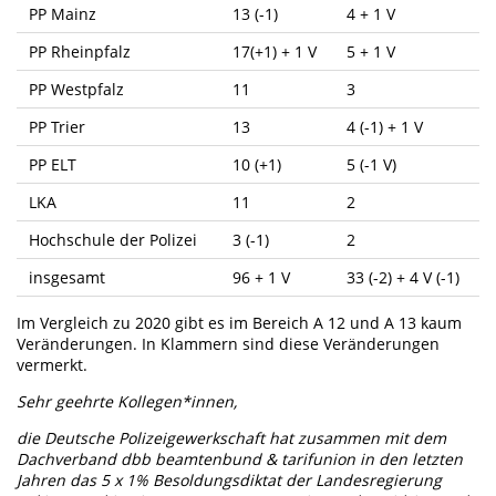
PP Mainz
13 (-1)
4 + 1 V
PP Rheinpfalz
17(+1) + 1 V
5 + 1 V
PP Westpfalz
11
3
PP Trier
13
4 (-1) + 1 V
PP ELT
10 (+1)
5 (-1 V)
LKA
11
2
Hochschule der Polizei
3 (-1)
2
insgesamt
96 + 1 V
33 (-2) + 4 V (-1)
Im Vergleich zu 2020 gibt es im Bereich A 12 und A 13 kaum
Veränderungen. In Klammern sind diese Veränderungen
vermerkt.
Sehr geehrte Kollegen*innen,
die Deutsche Polizeigewerkschaft hat zusammen mit dem
Dachverband dbb beamtenbund & tarifunion in den letzten
Jahren das 5 x 1% Besoldungsdiktat der Landesregierung