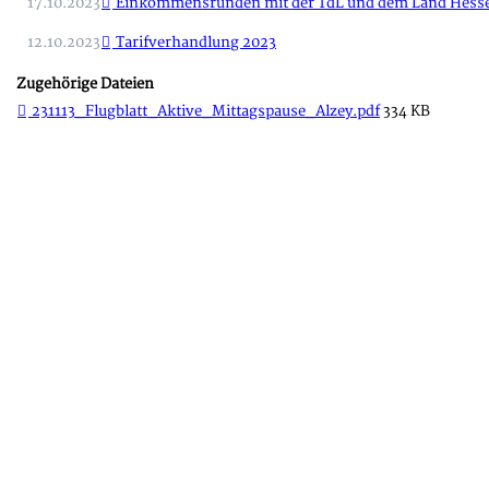
17.10.2023
Einkommensrunden mit der TdL und dem Land Hessen 
12.10.2023
Tarifverhandlung 2023
Zugehörige Dateien
231113_Flugblatt_Aktive_Mittagspause_Alzey.pdf
334 KB