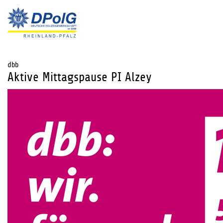
dbb
Aktive Mittagspause PI Alzey