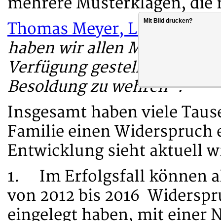
mehrere Musterklagen, die 
Mit Bild drucken?
Thomas Meyer, Landesvorsi
haben wir allen Mitgliedern
Verfügung gestellt, um sich
Besoldung zu wehren“.
Insgesamt haben viele Taus
Familie einen Widerspruch e
Entwicklung sieht aktuell wi
1. Im Erfolgsfall können al
von 2012 bis 2016 Widerspr
eingelegt haben, mit einer