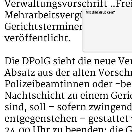
Verwaltungsvorschrift „Fre
Mehrarbeitsvergütung bei
Mit Bild drucken?
Gerichtsterminen aus diens
veröffentlicht.
Die DPolG sieht die neue Ver
Absatz aus der alten Vorsch
Polizeibeamtinnen oder -be
Nachtschicht zu einem Geri
sind, soll – sofern zwingen
entgegenstehen – gestattet
24.00 Uhr zu beenden; die 