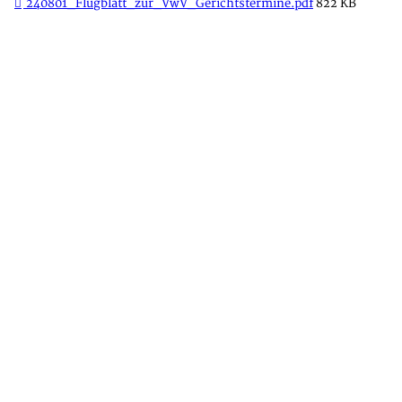
240801_Flugblatt_zur_VwV_Gerichtstermine.pdf
822 KB