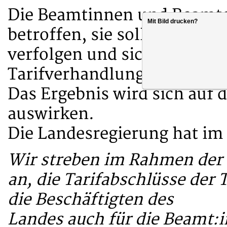
Die Beamtinnen und Beamten
Mit Bild drucken?
betroffen, sie sollten die
verfolgen und sich an etwa
Tarifverhandlungen aktiv be
Das Ergebnis wird sich auf
auswirken.
Die Landesregierung hat im 
Wir streben im Rahmen der 
an, die Tarifabschlüsse der 
die Beschäftigten des
Landes auch für die Beamt:i