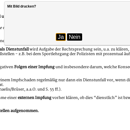
Mit Bild drucken?
um die Impfstrategie der Polizei konfrontiert. Dazu äußert sich Lan
age nach dem Beginn der Impfungen bis hin zur Frage nach möglichen 
Ja
Nein
 negative gesundheitliche Folgen nach einer COVID-19 Infektion als
Be
als Dienstunfall
wird Aufgabe der Rechtsprechung sein, u.a. zu klären,
stellen - z.B. bei dem Sportlehrgang der Polizisten mit prozentual äu
egativen
Folgen einer Impfung
und insbesondere darum, welche Konseq
i einem Impfschaden regelmäßig nur dann ein Dienstunfall vor, wenn di
t.
elis/Brüser, a.a.O. und S. 55 ff.).
ahme einer
externen Impfung
vorher klären, ob dies “dienstlich” ist b
 Stellen aufgenommen.