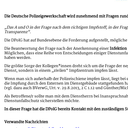
Die Deutsche Polizeigewerkschaft wird zunehmend mit Fragen rund 
„Das A und O in der Frage nach dem richtigen Impfstoff, in der Fr
Transparenz“.
Die DPolG hat auf Bundesebene die Forderung aufgestellt, mögliche
Die Beantwortung der Frage nach der Anerkennung einer
Infektion 
Möglichen, dass eine Reihe von Entscheidungen einiger Dienstunfall
haben werden.
Die größte Sorge der Kollegen*innen dreht sich um die Frage der n
Dienst, sondern in einem „zivilen“ Impfzentrum impfen lässt.
Wenn man sich außerhalb der Polizeischiene impfen lässt, liegt be
die Impfung durch den Externen im Dienstgebäude stattgefunden ha
(vgl. dazu auch BVerwG, Urt. v. 29.8.2013, 2 C 1.12 und Günther/Micha
Als Betroffene/r sollte man mit dem Dienstherrn bei Inanspruchn
Dienstunfallschutz sicherstellen möchte.
In dieser Frage hat die DPolG bereits Kontakt mit den zuständigen
Verwandte Nachrichten