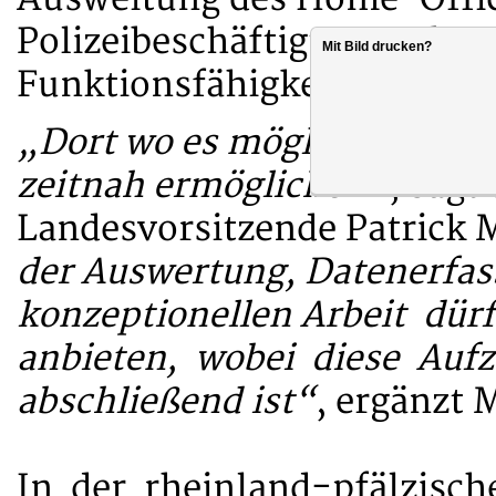
Polizeibeschäftigten und zu
Mit Bild drucken?
Funktionsfähigkeit der Poliz
„Dort wo es möglich und sin
zeitnah ermöglichen“
, sagt
Landesvorsitzende Patrick 
der Auswertung, Datenerfas
konzeptionellen Arbeit dür
anbieten, wobei diese Aufz
abschließend ist“
, ergänzt 
In der rheinland-pfälzisc