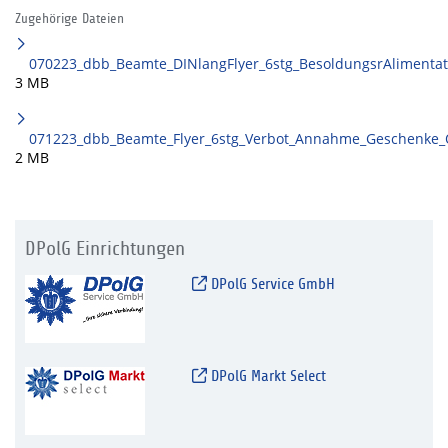
Zugehörige Dateien
070223_dbb_Beamte_DINlangFlyer_6stg_BesoldungsrAlimentat
3 MB
071223_dbb_Beamte_Flyer_6stg_Verbot_Annahme_Geschenke_
2 MB
DPolG Einrichtungen
DPolG Service GmbH
DPolG Markt Select